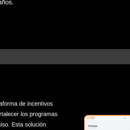
años.
aforma de incentivos
rtalecer los programas
so. Esta solución